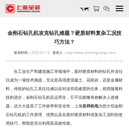
金
刚
石
钻
孔
金刚石钻孔机攻克钻孔难题？硬质材料复杂工况技
机
巧方法？
攻
克
发布时间：
2025-01-13
发布人：
http://www.shchengxiang.com/
钻
孔
在工业生产和建筑施工等领域中，面对硬质材料的钻孔作业往
难
题？
往成为一项技术挑战，无论是高强度混凝土、花岗岩，还是金属材
硬
料，传统的钻孔工具往往难以应对这些高难度的任务，然而随着科
质
技的进步，金刚石钻孔机应运而生，它不仅能够有效解决上述难
材
题，还大大提高了工作效率和安全性，上海
呈祥机电
为您介绍金刚
料
复
石钻孔机的工作原理、优势以及在面对硬质材料或复杂工况时的使
杂
用技巧，帮助您充分利用其高效性能。
工