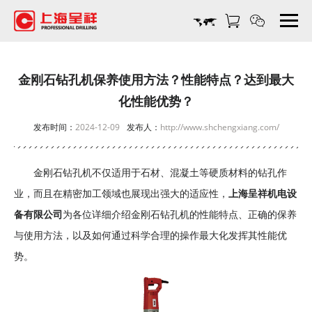
金
刚
石
钻
孔
金刚石钻孔机保养使用方法？性能特点？达到最大
机
化性能优势？
保
养
发布时间：
2024-12-09
发布人：
http://www.shchengxiang.com/
使
用
金刚石钻孔机不仅适用于石材、混凝土等硬质材料的钻孔作
方
法？
业，而且在精密加工领域也展现出强大的适应性，
上海呈祥机电设
性
备有限公司
为各位详细介绍金刚石钻孔机的性能特点、正确的保养
能
与使用方法，以及如何通过科学合理的操作最大化发挥其性能优
特
势。
点？
达
到
最