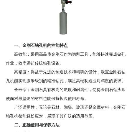
大
化
性
能
优
势？-
一、金刚石钻孔机的性能特点
上
高效能：采用高品质金刚石作为切割工具，能够快速完成钻孔
海
呈
作业，效率远超传统钻孔设备。
祥
高精度：得益于先进的制造技术和精确的设计，欧宝
金刚石钻
机
孔机
能实现微米级别的精准钻孔，满足高端制造业对精度的要求。
电
长寿命：金刚石具有极高的硬度和耐磨性，使得金刚石钻头即
设
备
使面对最坚硬的材料也能保持长久使用寿命。
广泛适用性：无论是石材、陶瓷、玻璃还是金属材料，金刚石
钻孔机都能轻松应对，展现了其广泛的适用范围。
二、正确使用与保养方法