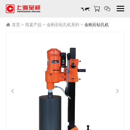
金
刚
石
钻
首页
>
凯宴产品
>
金刚石钻孔机系列
>
金刚石钻孔机
孔
机
_
凯
宴
产
品-
上
海
呈
祥
机
电
设
备