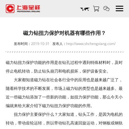
磁
力
钻
扭
力
磁力钻扭力保护对机器有哪些作用？
保
发布时间：
2019-10-31
发布人：
http://www.shchengxiang.com/
护
对
机
磁力钻扭力保护功能的作用是在钻孔过程中遇到特殊材料时，及时
器
停止电机转动，防止钻头崩刃和电机损坏，保护设备安全。
有
哪
大家都知道磁力钻在社会各行业中的应用也是越来越广泛了，
些
随着科学技术的不断发展，市场上
磁力钻
的类型也是越来越多。最
作
近一些磁力钻添加了一些新的功能，如扭力保护功能，那么今天小
用？-
编就来给大家介绍下磁力钻扭力保护功能的作用。
上
海
扭力保护主要保护什么？大家知道，钻头工作，是因为电机的
呈
转动，带动齿轮运转，所以带动钻孔高速回旋运动，对钢板或钢轨
祥