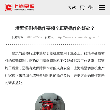
墙
壁
切
割
机
墙壁切割机操作要领？正确操作的好处？
操
发布时间：
2025-02-07
发布人：
http://www.shchengxiang.com/
作
要
领？
建筑与装修行业中墙壁切割机主要用于混凝土、砖墙等硬质材
正
料的精确切割，正确使用墙壁切割机不仅能够提高工作效率，保证
确
操
施工质量，还能有效保障操作者的人身安全，
上海墙壁切割机生产
作
厂家
接下来详细介绍墙壁切割机的操作要领，并探讨正确操作带来
的
的诸多益处。
好
处？-
上
海
呈