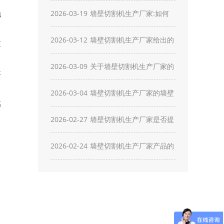
有哪些？
服务包括哪些内容？
2026-03-19
墙壁切割机生产厂家:如何
地
对墙壁切割机进行清洁维
2026-03-12
墙壁切割机生产厂家给出的
查
护？
墙壁切割机安装步骤有哪
2026-03-09
关于墙壁切割机生产厂家的
要
些？
出口业务需要了解哪些流
2026-03-04
墙壁切割机生产厂家的墙壁
高
程？
切割机最佳运输方式是什
2026-02-27
墙壁切割机生产厂家是否提
么？
供墙壁切割机的定制服务？
2026-02-24
墙壁切割机生产厂家产品的
环保性能如何体现？