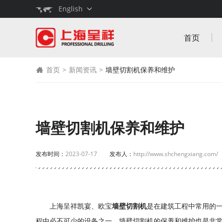
墙
English
壁
切
首页
割
机
保
首页
>
新闻资讯
>
墙壁切割机保养和维护
养
和
维
护-
上
墙壁切割机保养和维护
海
呈
发布时间：
2023-07-17
发布人：
http://www.shchengxiang.com/
祥
机
电
设
上海呈祥凯宴、欧宝
墙壁切割机
是在建筑工程中常用的
备
程中必不可少的设备之一，墙壁切割机的保养和维护也是非