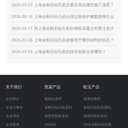
卸？
2026-03-23
上海金刚石钻孔机主要应用在哪些施工场景？
2026-03-16
上海金刚石钻孔机出现过热保护频繁跳闸怎么
办？
2026-03-11
用上海金刚石钻孔机钻钢筋混凝土时要注意什
么？
2026-03-06
上海金刚石钻孔机能够用于哪些材料的钻孔？
2026-03-03
上海金刚石钻孔机的技术创新点有哪些？
关于我们
凯宴产品
欧宝产品
企业简介
磁座钻系列
磁座钻系列
企业大事件
金刚石钻孔机系列
金刚石钻孔机系列
企业理念
墙壁切割机系列
墙壁切割机系列
企业荣誉
DK水钻
OND金刚石钻孔机