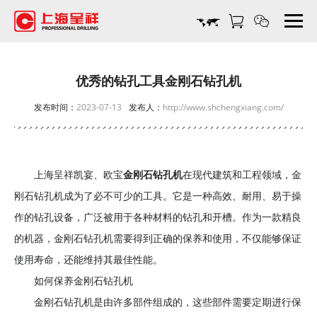
优
秀
的
钻
孔
优秀的钻孔工具金刚石钻孔机
工
发布时间：
2023-07-13
发布人：
http://www.shchengxiang.com/
具
金
刚
石
上海呈祥凯宴、欧宝
金刚石钻孔机
在现代建筑和工程领域，金
钻
孔
刚石钻孔机成为了必不可少的工具。它是一种高效、耐用、易于操
机-
作的钻孔设备，广泛被用于各种材料的钻孔和开槽。作为一款精良
上
的机器，金刚石钻孔机需要得到正确的保养和使用，不仅能够保证
海
使用寿命，还能维持其最佳性能。
呈
祥
如何保养金刚石钻孔机
机
金刚石钻孔机是由许多部件组成的，这些部件需要定期进行保
电