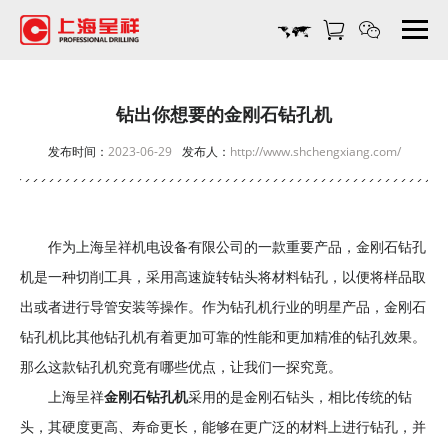
钻
出
你
想
要
钻出你想要的金刚石钻孔机
的
发布时间：
2023-06-29
发布人：
http://www.shchengxiang.com/
金
刚
石
钻
作为上海呈祥机电设备有限公司的一款重要产品，金刚石钻孔
孔
机-
机是一种切削工具，采用高速旋转钻头将材料钻孔，以便将样品取
上
出或者进行导管安装等操作。作为钻孔机行业的明星产品，金刚石
海
钻孔机比其他钻孔机有着更加可靠的性能和更加精准的钻孔效果。
呈
那么这款钻孔机究竟有哪些优点，让我们一探究竟。
祥
机
上海呈祥
金刚石钻孔机
采用的是金刚石钻头，相比传统的钻
电
头，其硬度更高、寿命更长，能够在更广泛的材料上进行钻孔，并
设