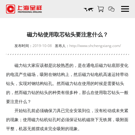
磁
力
钻
使
用
磁力钻使用取芯钻头要注意什么？
取
发布时间：
2019-10-08
发布人：
http://www.shchengxiang.com/
芯
钻
头
磁力钻大家应该都是比较熟悉的，是在通电后磁力钻底部变化
要
的电流产生磁场，吸附在钢结构上，然后
磁力钻
电机高速运转带动
注
意
钻头，实现对钢结构钻孔。然而磁力钻在使用的时候是需要钻头
什
的，然而磁力钻的钻头的种类有很多种，那么在使用取芯钻头一般
么？-
要注意什么？
上
开始钻孔前必须确保刀具已完全安装到位，没有松动或未夹紧
海
呈
的现象；使用磁力钻机钻孔时必须保证钻机磁块下无铁屑，吸附面
祥
平整，机器无摇摆或未完全吸附的现象。
机