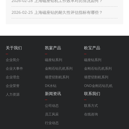
2026-02-28
上海磁座钻机工作效率对比情况如何？
2026-02-25
上海磁座钻的耐久性评估指标有哪些？
关于我们
凯宴产品
欧宝产品
企业简介
磁座钻系列
磁座钻系列
企业大事件
金刚石钻孔机系列
金刚石钻孔机系列
企业理念
墙壁切割机系列
墙壁切割机系列
企业荣誉
DK水钻
OND金刚石钻孔机
新闻资讯
联系我们
人力资源
公司动态
联系方式
员工风采
在线咨询
行业动态