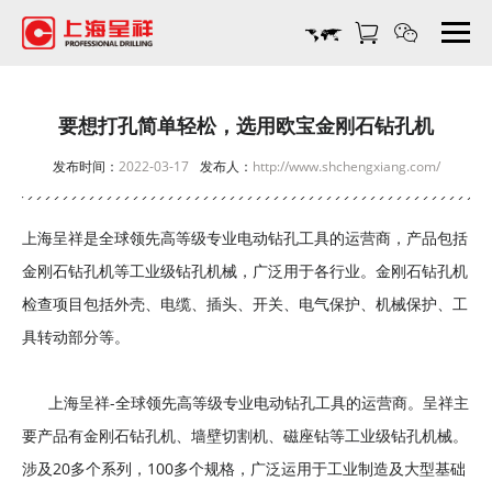
要
想
打
孔
简
要想打孔简单轻松，选用欧宝金刚石钻孔机
单
发布时间：
2022-03-17
发布人：
http://www.shchengxiang.com/
轻
松，
选
上海呈祥是全球领先高等级专业电动钻孔工具的运营商，产品包括
用
金刚石钻孔机等工业级钻孔机械，广泛用于各行业。金刚石钻孔机
欧
宝
检查项目包括外壳、电缆、插头、开关、电气保护、机械保护、工
金
具转动部分等。
刚
石
上海呈祥-全球领先高等级专业电动钻孔工具的运营商。呈祥主
钻
孔
要产品有金刚石钻孔机、墙壁切割机、磁座钻等工业级钻孔机械。
机-
涉及20多个系列，100多个规格，广泛运用于工业制造及大型基础
上