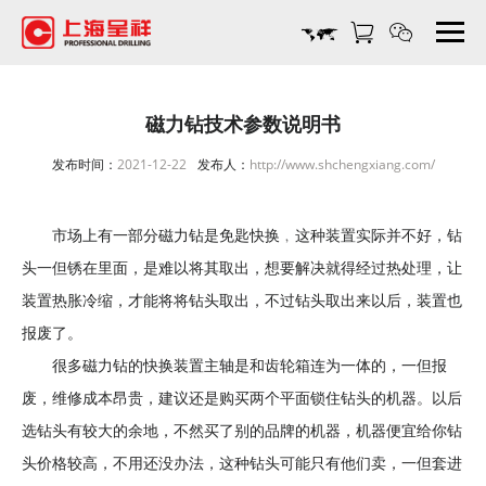
磁
力
钻
技
术
磁力钻技术参数说明书
参
发布时间：
2021-12-22
发布人：
http://www.shchengxiang.com/
数
说
明
市场上有一部分磁力钻是免匙快换﹐这种装置实际并不好，钻
书-
头一但锈在里面，是难以将其取出，想要解决就得经过热处理，让
上
海
装置热胀冷缩，才能将将钻头取出，不过钻头取出来以后，装置也
呈
报废了。
祥
很多磁力钻的快换装置主轴是和齿轮箱连为一体的，一但报
机
废，维修成本昂贵，建议还是购买两个平面锁住钻头的机器。以后
电
设
选钻头有较大的余地，不然买了别的品牌的机器，机器便宜给你钻
备
头价格较高，不用还没办法，这种钻头可能只有他们卖，一但套进