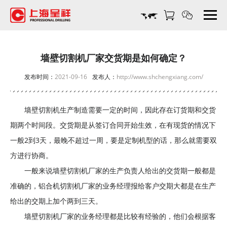
墙
壁
切
割
机
墙壁切割机厂家交货期是如何确定？
厂
发布时间：
2021-09-16
发布人：
http://www.shchengxiang.com/
家
交
货
墙壁切割机生产制造需要一定的时间，因此存在订货期和交货
期
期两个时间段。交货期是从签订合同开始生效，在有现货的情况下
是
如
一般2到3天，最晚不超过一周，要是定制机型的话，那么就需要双
何
方进行协商。
确
一般来说墙壁切割机厂家的生产负责人给出的交货期一般都是
定？-
准确的，铝合机切割机厂家的业务经理报给客户交期大都是在生产
上
海
给出的交期上加个两到三天。
呈
墙壁切割机厂家的业务经理都是比较有经验的，他们会根据客
祥