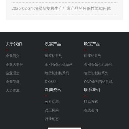
制服务？
2026-02-24
墙壁切割机生产厂家产品的环保性能如何体
现？
关于我们
凯宴产品
欧宝产品
企业简介
磁座钻系列
磁座钻系列
企业大事件
金刚石钻孔机系列
金刚石钻孔机系列
企业理念
墙壁切割机系列
墙壁切割机系列
企业荣誉
DK水钻
OND金刚石钻孔机
新闻资讯
联系我们
人力资源
公司动态
联系方式
员工风采
在线咨询
行业动态