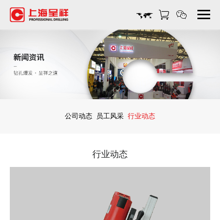
上
海
金
刚
石
钻
孔
机
_
金
公司动态
员工风采
行业动态
刚
石
钻
行业动态
孔
机
生
产
厂
家