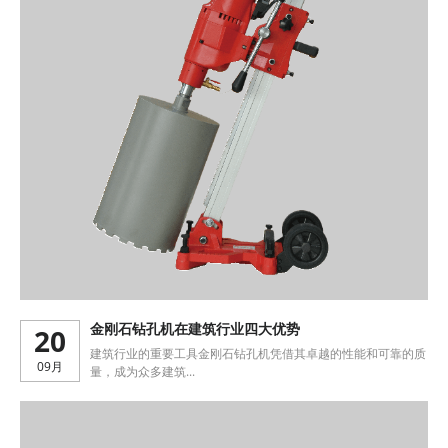
_
第
30
页-
上
海
呈
祥
机
电
设
备
20
金刚石钻孔机在建筑行业四大优势
建筑行业的重要工具金刚石钻孔机凭借其卓越的性能和可靠的质
09月
量，成为众多建筑...