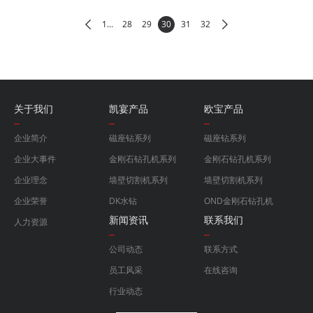
1...
28
29
30
31
32
关于我们
凯宴产品
欧宝产品
企业简介
磁座钻系列
磁座钻系列
企业大事件
金刚石钻孔机系列
金刚石钻孔机系列
企业理念
墙壁切割机系列
墙壁切割机系列
企业荣誉
DK水钻
OND金刚石钻孔机
新闻资讯
联系我们
人力资源
公司动态
联系方式
员工风采
在线咨询
行业动态